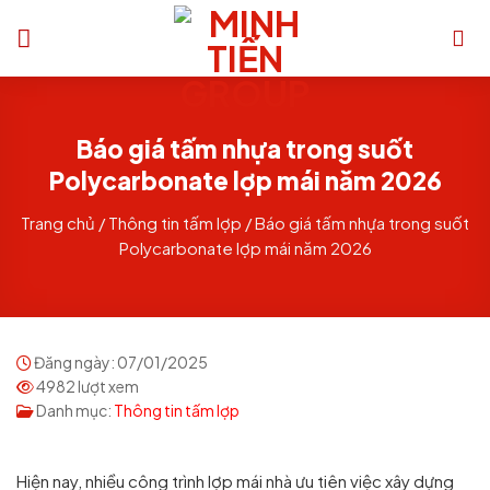
Chuyển
đến
nội
dung
Báo giá tấm nhựa trong suốt
Polycarbonate lợp mái năm 2026
Trang chủ
/
Thông tin tấm lợp
/
Báo giá tấm nhựa trong suốt
Polycarbonate lợp mái năm 2026
Đăng ngày: 07/01/2025
4982 lượt xem
Danh mục:
Thông tin tấm lợp
Hiện nay, nhiều công trình lợp mái nhà ưu tiên việc xây dựng