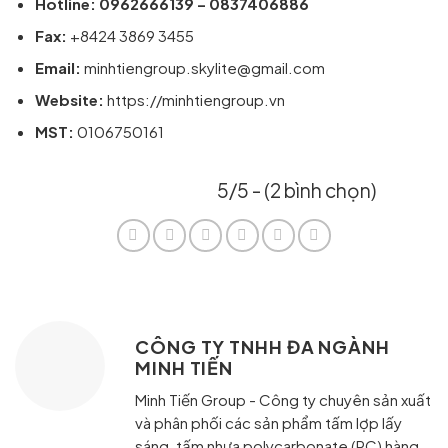
Hotline: 0962666139 – 0837406886
Fax:
+8424 3869 3455
Email:
minhtiengroup.skylite@gmail.com
Website:
https://minhtiengroup.vn
MST:
0106750161
5/5 - (2 bình chọn)
CÔNG TY TNHH ĐA NGÀNH
MINH TIẾN
Minh Tiến Group - Công ty chuyên sản xuất
và phân phối các sản phẩm tấm lợp lấy
sáng, tấm nhựa polycarbonate (PC) hàng