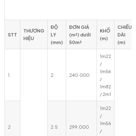
Bảng giá tấm poly lợp mái trong suốt dạng
đặc
ĐỘ
ĐƠN GIÁ
CHIỀU
THƯƠNG
KHỔ
STT
LY
(m²) dưới
DÀI
HIỆU
(m)
(mm)
50m²
(m)
1m22
/
1m56
1
2
240.000
/
1m82
/ 2m1
1m22
/
1m56
2
2.5
299.000
/