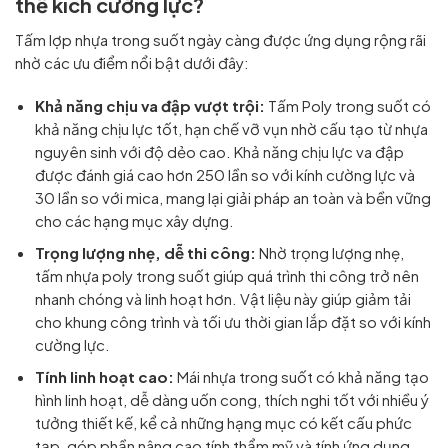
thế kích cường lực?
Tấm lợp nhựa trong suốt ngày càng được ứng dụng rộng rãi
nhờ các ưu điểm nổi bật dưới đây:
Khả năng chịu va đập vượt trội:
Tấm Poly trong suốt có
khả năng chịu lực tốt, hạn chế vỡ vụn nhờ cấu tạo từ nhựa
nguyên sinh với độ dẻo cao. Khả năng chịu lực va đập
được đánh giá cao hơn 250 lần so với kính cường lực và
30 lần so với mica, mang lại giải pháp an toàn và bền vững
cho các hạng mục xây dựng.
Trọng lượng nhẹ, dễ thi công:
Nhờ trọng lượng nhẹ,
tấm nhựa poly trong suốt giúp quá trình thi công trở nên
nhanh chóng và linh hoạt hơn. Vật liệu này giúp giảm tải
cho khung công trình và tối ưu thời gian lắp đặt so với kính
cường lực.
Tính linh hoạt cao:
Mái nhựa trong suốt có khả năng tạo
hình linh hoạt, dễ dàng uốn cong, thích nghi tốt với nhiều ý
tưởng thiết kế, kể cả những hạng mục có kết cấu phức
tạp, góp phần nâng cao tính thẩm mỹ và tính ứng dụng