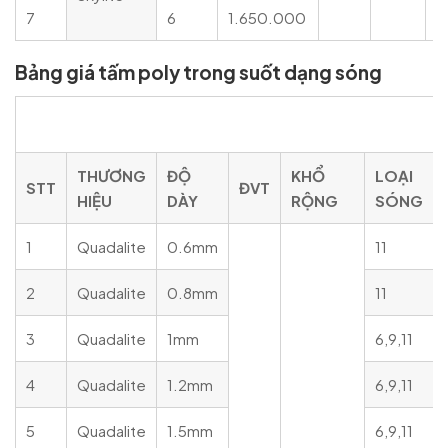
7
6
1.650.000
Bảng giá tấm poly trong suốt dạng sóng
Bảng giá tấm poly trong suốt dạng sóng
THƯƠNG
ĐỘ
KHỔ
LOẠI
STT
ĐVT
HIỆU
DÀY
RỘNG
SÓNG
1
Quadalite
0.6mm
11
2
Quadalite
0.8mm
11
3
Quadalite
1mm
6,9,11
4
Quadalite
1.2mm
6,9,11
5
Quadalite
1.5mm
6,9,11