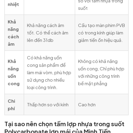
so với tấm nhựa trong
nhiệt
suốt
Khả
Khả năng cách âm
Cấu tạo màn phim PVB
năng
tốt. Có thể cách âm
có trong kính giúp làm
cách
lên đến 31db
giảm tiến ồn hiệu quả.
âm
Có khả năng uốn
Khả
Không có khả năng
cong sản phẩm để
năng
uốn cong, Chỉ phù hợp
làm mái vòm, phù hợp
uốn
với những công trình
sử dụng cho nhiều
cong
bề mặt phẳng
loại công trình.
Chi
Thấp hơn so với kính
Cao hơn
phí
Tại sao nên chọn tấm lợp nhựa trong suốt
Polycarbonate lợp mái của Minh Tiến