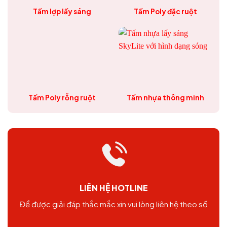
Tấm lợp lấy sáng
Tấm Poly đặc ruột
Tấm Poly rỗng ruột
Tấm nhựa thông minh
LIÊN HỆ HOTLINE
Để được giải đáp thắc mắc xin vui lòng liên hệ theo số