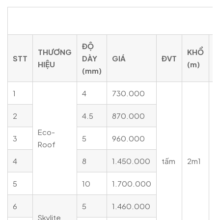
Bảng giá tấm poly trong suốt dạng rỗng
ĐỘ
C
THƯƠNG
KHỔ
STT
DÀY
GIÁ
ĐVT
D
HIỆU
(m)
(mm)
(
1
4
730.000
2
4.5
870.000
Eco-
3
5
960.000
Roof
4
8
1.450.000
tấm
2m1
6
5
10
1.700.000
6
5
1.460.000
Skylite