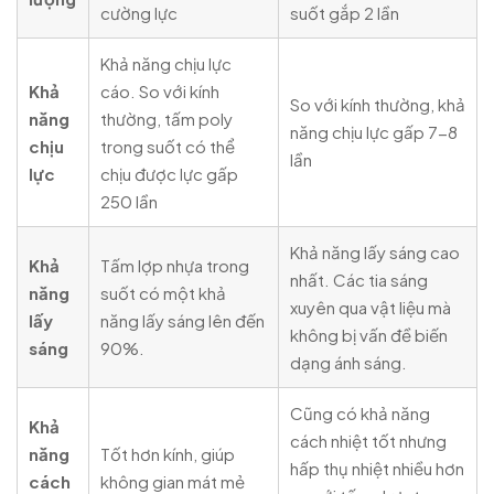
cường lực
suốt gắp 2 lần
Khả năng chịu lực
Khả
cáo. So với kính
So với kính thường, khả
năng
thường, tấm poly
năng chịu lực gấp 7-8
chịu
trong suốt có thể
lần
lực
chịu được lực gấp
250 lần
Khả năng lấy sáng cao
Khả
Tấm lợp nhựa trong
nhất. Các tia sáng
năng
suốt có một khả
xuyên qua vật liệu mà
lấy
năng lấy sáng lên đến
không bị vấn đề biến
sáng
90%.
dạng ánh sáng.
Cũng có khả năng
Khả
cách nhiệt tốt nhưng
năng
Tốt hơn kính, giúp
hấp thụ nhiệt nhiều hơn
cách
không gian mát mẻ