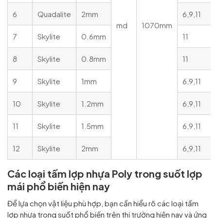
6
Quadalite
2mm
6,9,11
md
1070mm
7
Skylite
0.6mm
11
8
Skylite
0.8mm
11
9
Skylite
1mm
6,9,11
10
Skylite
1.2mm
6,9,11
11
Skylite
1.5mm
6,9,11
12
Skylite
2mm
6,9,11
Các loại tấm lợp nhựa Poly trong suốt lợp
mái phổ biến hiện nay
Để lựa chọn vật liệu phù hợp, bạn cần hiểu rõ các loại tấm
lợp nhựa trong suốt phổ biến trên thị trường hiện nay và ứng